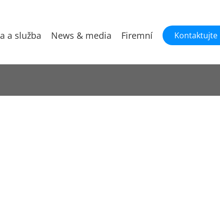
a a služba
News & media
Firemní
Kontaktujte
timalizátor fotovoltaického systému