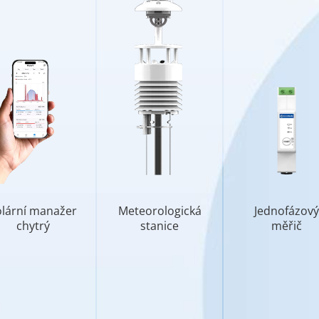
olární manažer
Meteorologická
Jednofázový
chytrý
stanice
měřič