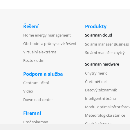
Řešení
Produkty
Home energy management
Solarman cloud
Obchodní a průmyslové řešení
Solární manažer Business
Virtuální elektrárna
Solární manažer chytrý
Roztok odm
Solarman hardware
Chytrý měřič
Podpora a služba
Čteč měřidel
Centrum učení
Datový záznamník
Video
Inteligentní brána
Download center
Modul optimalizátor foto
Firemní
Meteorologická stanice
Proč solarman
Chytrá zásuvka