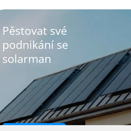
Pěstovat své
podnikání se
solarman
Kontaktujte nás
>