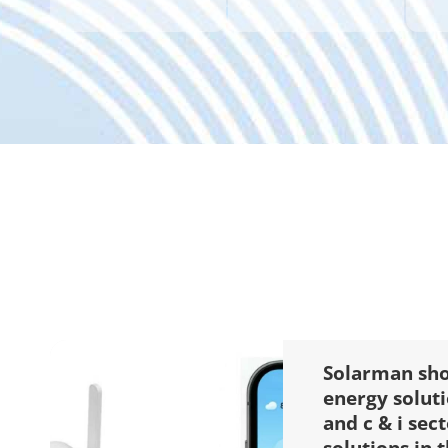
Solarman sh
energy soluti
and c & i sect
solutions in 