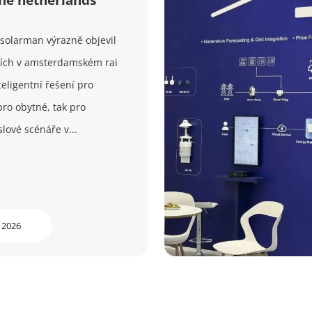
 solarman výrazně objevil
ních v amsterdamském rai
teligentní řešení pro
pro obytné, tak pro
ové scénáře v...
 2026