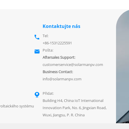
Kontaktujte nás
Tel:

+86-15312225591
Pošta:

Aftersales Support:
customerservice@solarmanpv.com
Business Contact:
info@solarmanpv.com
Přidat:

Building H4, China IoT International
voltaického systému
Innovation Park, No. 6, Jingxian Road,
Wuxi, Jiangsu, P. R. China