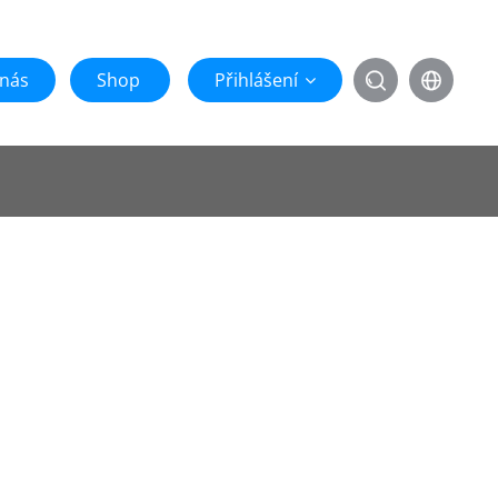
 nás
Shop
Přihlášení

