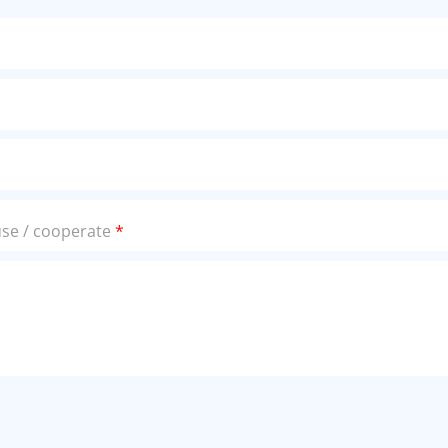
use / cooperate
*