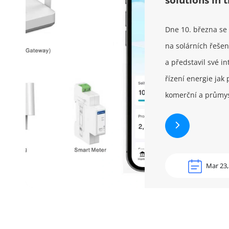
Dne 10. března se
na solárních řeše
a představil své in
řízení energie jak 
komerční a průmysl
Mar 23,