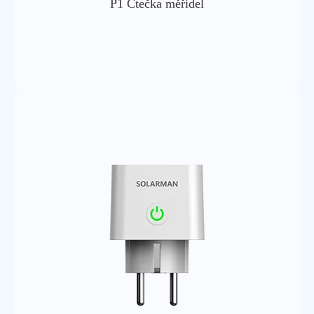
P1 Čtečka měřidel