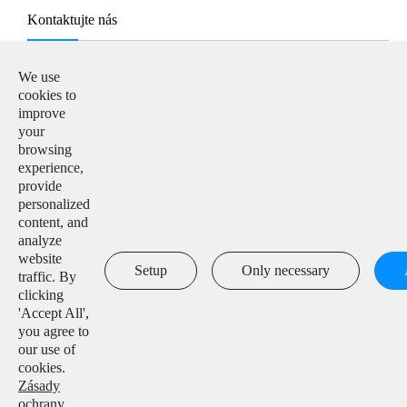
Kontaktujte nás
E-mail:

We use
info@solarmanpv.com
cookies to
improve
Telefon:

your
+86-15312225591
browsing
experience,
Přidat:

provide
Building H4, China IoT International Innovation Park,
personalized
No. 6, Jingxian Road, Wuxi, Jiangsu, P. R. China
content, and
analyze
website

Setup
Only necessary
traffic. By
clicking
'Accept All',
you agree to
Autorská práva ©
IGEN Tech Co., Ltd.
Všechna práva
our use of
vyhrazena.
cookies.
Zásady
Mapa stránek
|
Zásady ochrany osobních údajů
ochrany