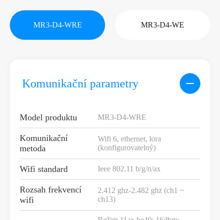
MR3-D4-WRE
MR3-D4-WE
Komunikační parametry
Model produktu
MR3-D4-WRE
Komunikační
Wifi 6, ethernet, lora
metoda
(konfigurovatelný)
Wifi standard
Ieee 802.11 b/g/n/ax
Rozsah frekvencí
2.412 ghz-2.482 ghz (ch1 ~
wifi
ch13)
Režim 11ax he40: 16dbm;