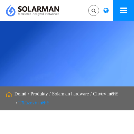
Domů
Produkty
Solarman hardware
Chytrý měřič
Třífázový měřič