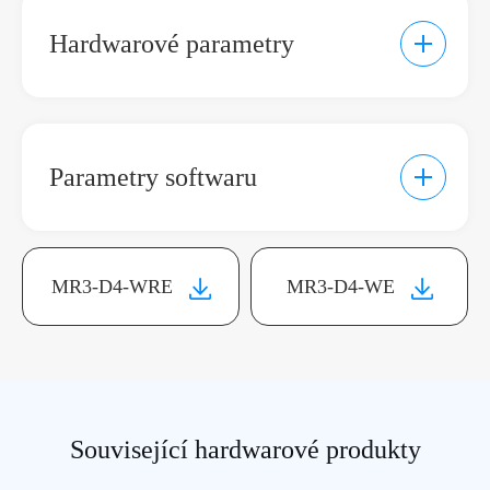
Hardwarové parametry
Parametry softwaru
Komunikační parametry
MR3-D4-WRE
MR3-D4-WE
Model produktu
MR3-D4-WR
Komunikační
Wifi 6, ethernet, lora
metoda
(konfigurovatelný)
Související hardwarové produkty
Wifi standard
Ieee 802.11 b/g/n/ax