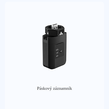
Rozsah frekvencí
2.412 ghz-2.482 ghz (ch1 ~
wifi
ch13)
Režim 11ax he40: 16dbm;
režim 11ax he20: 17dbm
Výstupní výkon w
Režim 11n ht40: 17dbm; režim
ifi
11n ht20: 17dbm
11g režim: 18dbm
Režim 11b: 18dbm
11b,1 mbps: 98dbm; 11b,11
mbps: 90dbm
11g,6 mbps: 93dbm; 11g,54
Wifi přijímání
mbps: 76dbm
citlivosti
11n, ht20 (mcs7): 73dbm
11ax, he20 (mcs9): 70dbm;
11ax, he40 (mcs9): 67dbm
Páskový záznamník
Ethernet
1 kanál 10/100 mbps adaptivní
Provozní
863-870 mhz
frekvence lora