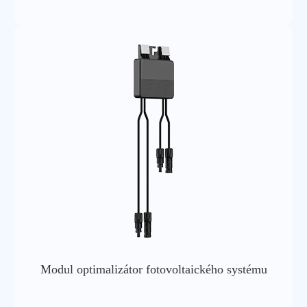
Lora šíření faktor
-Belgie
Ble bezdrátový
Ble 5.3
standard
Rozsah frekvencí
2400 ~ 2483.5mhz
ble
Ble přenášet
sílu/přijímat
-Belgie
citlivost
Externí anténa lora
Typ antény
(konfigurovatelná), externí
anténa wifi
Modul optimalizátor fotovoltaického systému