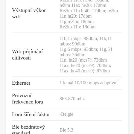
režim 11ax he20: 17dbm
Výstupní výkon
Režim 11n ht40: 17dbm; režim
wifi
11n ht20: 17dbm
11g režim: 18dbm
Režim 11b: 18dbm
11b,1 mbps: 98dbm; 11b,11
mbps: 90dbm
11g,6 mbps: 93dbm; 11g,54
Wifi přijímání
mbps: 76dbm
citlivosti
11n, ht20 (mcs7): 73dbm
11ax, he20 (mcs9): 70dbm;
11ax, he40 (mcs9): 67dbm
Ethernet
1 kanál 10/100 mbps adaptivní
Provozní
863-870 mhz
frekvence lora
Lora šíření faktor
-Belgie
Ble bezdrátový
Ble 5.3
standard