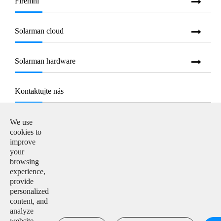
Firemní
Solarman cloud
Solarman hardware
Kontaktujte nás
E-mail:

We use
info@solarmanpv.com
cookies to
improve
Telefon:

your
+86-15312225591
browsing
experience,
Přidat:

provide
Building H4, China IoT International Innovation Park,
personalized
No. 6, Jingxian Road, Wuxi, Jiangsu, P. R. China
content, and
analyze
website